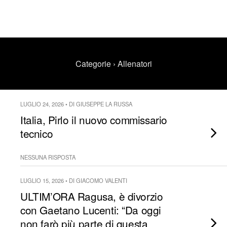
Categorie ›
Allenatori
LUGLIO 24, 2026 • DI GIUSEPPE LA RUSSA
Italia, Pirlo il nuovo commissario
tecnico
NESSUNA RISPOSTA
LUGLIO 15, 2026 • DI GIACOMO VALENTI
ULTIM’ORA Ragusa, è divorzio
con Gaetano Lucenti: “Da oggi
non farò più parte di questa