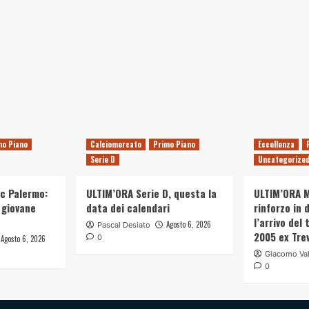
mo Piano
Calciomercato
Primo Piano
Eccellenza
Serie D
Uncategorize
c Palermo:
ULTIM’ORA Serie D, questa la
ULTIM’ORA M
 giovane
data dei calendari
rinforzo in d
l’arrivo del
Agosto 6, 2026
Pascal Desiato
2005 ex Tre
0
Agosto 6, 2026
Giacomo Val
0