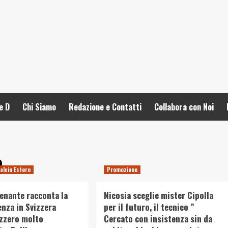
e D
Chi Siamo
Redazione e Contatti
Collabora con Noi
a
alcio Estero
Promozione
enante racconta la
Nicosia sceglie mister Cipolla
enza in Svizzera
per il futuro, il tecnico ”
izzero molto
Cercato con insistenza sin da