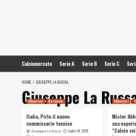
Calciomercato
Serie A
Serie B
Serie C
Seri
HOME
GIUSEPPE LA RUSSA
Giuseppe La Russ
Allenatori
Nazionale
Allenatori
C
Italia, Pirlo il nuovo
Mister Abb
commissario tecnico
sua esperi
“Calcio sv
Luglio 24, 2026
Giuseppe La Russa