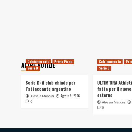
Calciomercato
Primo Piano
Calciomercato
Pri
ALTRE NOTIZIE
Serie D
Serie D
Serie D: il club chiude per
ULTIM’ORA Athleti
l’attaccante argentino
fatta per il nuovo
esterno
Agosto 6, 2026
Alessia Mancini
0
Alessia Mancini
0