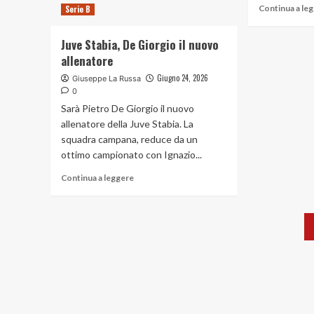
siamo,
Continua a le
Serie B
non
vicina
si
la
debba
Juve Stabia, De Giorgio il nuovo
firma
pensare
allenatore
ad
altre
Giugno 24, 2026
Giuseppe La Russa
cose,
0
creata
Sarà Pietro De Giorgio il nuovo
già
allenatore della Juve Stabia. La
grande
squadra campana, reduce da un
alchimia”
ottimo campionato con Ignazio...
Read
Continua a leggere
more
about
Juve
Stabia,
De
Giorgio
il
nuovo
allenatore