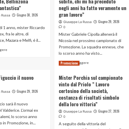
te, Bellinzona
subito, chi mi ha preceduto
fantastica”
negli anni ha fatto veramente un
gran lavoro”
Giugno 30, 2026
a Russa
Giugno 29, 2026
Giuseppe La Russa
di 1 anno, mister Riccardo
0
, fra le altre, di
Mister Gabriele Cipolla allenerà il
e, Mazara e Melfi, é il...
Nicosia nel prossimo campionato di
Promozione. La squadra ennese, che
Read
ggere
lo scorso anno ha visto...
more
about
Read
Continua a leggere
Promozione
Mister
more
Abbenante
about
Figuccio il nuovo
racconta
Mister Porchia sul campionato
Nicosia
la
vinto dal Priolo ” Lavoro
sceglie
sua
mister
certosino della società,
Giugno 29, 2026
a Russa
esperienza
Cipolla
costanza di risultati simbolo
in
per
della loro vittoria”
cio sarà il nuovo
Svizzera
il
“Calcio
l Valderice. L'ormai ex
futuro,
Giugno 27, 2026
Giuseppe La Russa
svizzero
Salemi, lo scorso anno
il
0
molto
tecnico
in Promozione, in...
A seguito della vittoria del
interessante,
”