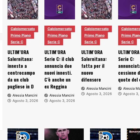
Calciomercato
Calciomercato
Calciomercato
Calciomerc
Primo Piano
Primo Piano
Primo Piano
Primo Pian
Serie C
Serie C
Serie C
Serie C
ULTIM’ORA
ULTIM’ORA
ULTIM’ORA
ULTIM’ORA
Salernitana:
Serie C: il club
Salernitana:
Serie C:
innesto a
annuncia due
fatta per il
annunciata
centrocampo
nuovi innesti.
nuovo
cessione d
da un club
C’è anche un
difensore
quote del 
pugliese in D
ex Reggina
Alessia Mancini
Alessia Ma
Agosto 3, 2026
Agosto 3,
Alessia Mancini
Alessia Mancini
Agosto 3, 2026
Agosto 3, 2026