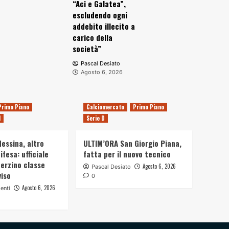
“Aci e Galatea”,
escludendo ogni
addebito illecito a
carico della
società”
Pascal Desiato
Agosto 6, 2026
Primo Piano
Calciomercato
Primo Piano
d
Serie D
essina, altro
ULTIM’ORA San Giorgio Piana,
ifesa: ufficiale
fatta per il nuovo tecnico
 terzino classe
Agosto 6, 2026
Pascal Desiato
viso
0
Agosto 6, 2026
enti