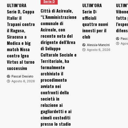
Serie D
ULTIM’ORA
ULTIM’ORA
ULTIM
Città di Acireale,
Serie D, Coppa
Serie D:
Vibone
“L’Amministrazione
Italia: il
ufficiali
fatta 
comunale di
Trapani contro
quattro nuovi
l’espe
Acireale, con
il Ragusa,
innesti per il
difens
recente nota del
Siracusa a
club
Pasc
dirigente dell’Area
Modica e big
Agos
Alessia Mancini
di Sviluppo
match Nissa
Agosto 6, 2026
Culturale Sociale e
contro Igea
Territoriale, ha
Virtus al turno
formalmente
successivo
archiviato il
Pascal Desiato
procedimento
Agosto 6, 2026
avviato nei
confronti della
società in
relazione ai
gagliardetti e ai
cimeli custoditi
presso lo stadio