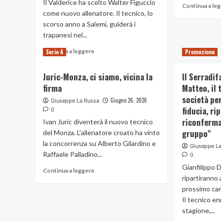
Il Valderice ha scelto Walter Figuccio
Continua a le
come nuovo allenatore. Il tecnico, lo
scorso anno a Salemi, guiderà i
trapanesi nel...
Read
Continua a leggere
Serie A
Promozione
more
about
Juric-Monza, ci siamo, vicina la
Il Serradi
Mister
firma
Matteo, il 
Figuccio
racconta
società per
Giugno 26, 2026
Giuseppe La Russa
la
fiducia, ri
0
scelta
riconferma
Ivan Juric diventerà il nuovo tecnico
di
gruppo”
del Monza. L'allenatore croato ha vinto
Valderice
la concorrenza su Alberto Gilardino e
“Quando
Giuseppe L
ti
Raffaele Palladino...
0
chiama
Gianfilippo D
Read
Continua a leggere
un
ripartiranno
more
ds
about
prossimo ca
come
Juric-
Il tecnico e
Luca
Monza,
Pagliarulo,
stagione,...
ci
credo