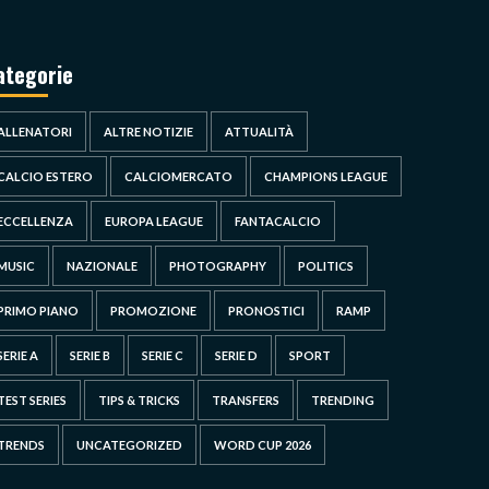
ategorie
ALLENATORI
ALTRE NOTIZIE
ATTUALITÀ
CALCIO ESTERO
CALCIOMERCATO
CHAMPIONS LEAGUE
ECCELLENZA
EUROPA LEAGUE
FANTACALCIO
MUSIC
NAZIONALE
PHOTOGRAPHY
POLITICS
PRIMO PIANO
PROMOZIONE
PRONOSTICI
RAMP
SERIE A
SERIE B
SERIE C
SERIE D
SPORT
TEST SERIES
TIPS & TRICKS
TRANSFERS
TRENDING
TRENDS
UNCATEGORIZED
WORD CUP 2026