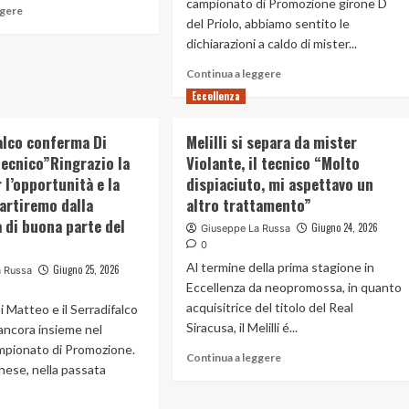
campionato di Promozione girone D
Bellinzona
Read
ggere
Cercato
del Priolo, abbiamo sentito le
cittadina
more
con
fantastica”
about
dichiarazioni a caldo di mister...
insistenza
Valderice,
sin
Read
Continua a leggere
Figuccio
da
more
il
Eccellenza
subito,
about
nuovo
chi
Mister
allenatore
mi
falco conferma Di
Melilli si separa da mister
Porchia
ha
sul
tecnico”Ringrazio la
Violante, il tecnico “Molto
preceduto
campionato
 l’opportunità e la
dispiaciuto, mi aspettavo un
negli
vinto
partiremo dalla
altro trattamento”
anni
dal
ha
 di buona parte del
Priolo
Giugno 24, 2026
Giuseppe La Russa
fatto
”
0
veramente
Lavoro
Al termine della prima stagione in
Giugno 25, 2026
a Russa
un
certosino
Eccellenza da neopromossa, in quanto
gran
della
acquisitrice del titolo del Real
lavoro”
i Matteo e il Serradifalco
società,
Siracusa, il Melilli é...
 ancora insieme nel
costanza
mpionato di Promozione.
di
Read
Continua a leggere
risultati
nnese, nella passata
more
simbolo
about
della
Melilli