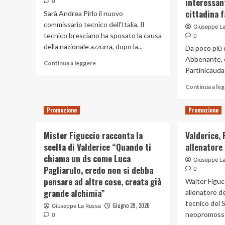
interessan
0
cittadina 
Sarà Andrea Pirlo il nuovo
commissario tecnico dell'Italia. Il
Giuseppe L
tecnico bresciano ha sposato la causa
0
della nazionale azzurra, dopo la...
Da poco più 
Abbenante, ex
Read
Continua a leggere
Partinicaudac
more
about
Continua a le
Italia,
Pirlo
il
Promozione
Promozione
nuovo
commissario
Mister Figuccio racconta la
Valderice, 
tecnico
scelta di Valderice “Quando ti
allenatore
chiama un ds come Luca
Giuseppe L
Pagliarulo, credo non si debba
0
pensare ad altre cose, creata già
Walter Figuc
grande alchimia”
allenatore de
tecnico del 
Giugno 29, 2026
Giuseppe La Russa
neopromosso 
0