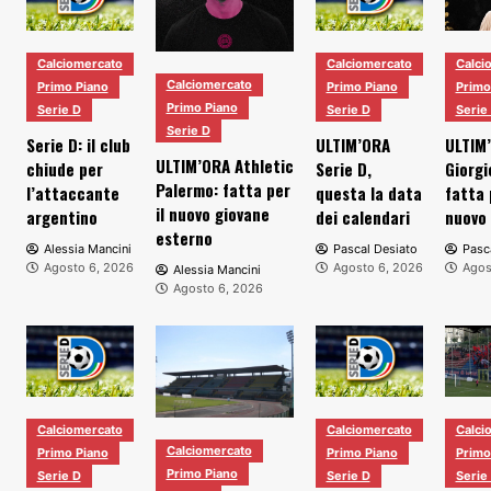
Calciomercato
Calciomercato
Calci
Calciomercato
Primo Piano
Primo Piano
Primo
Primo Piano
Serie D
Serie D
Serie
Serie D
Serie D: il club
ULTIM’ORA
ULTIM
ULTIM’ORA Athletic
chiude per
Serie D,
Giorgi
Palermo: fatta per
l’attaccante
questa la data
fatta 
il nuovo giovane
argentino
dei calendari
nuovo
esterno
Alessia Mancini
Pascal Desiato
Pasc
Agosto 6, 2026
Agosto 6, 2026
Agos
Alessia Mancini
Agosto 6, 2026
Calciomercato
Calciomercato
Calci
Calciomercato
Primo Piano
Primo Piano
Primo
Primo Piano
Serie D
Serie D
Serie