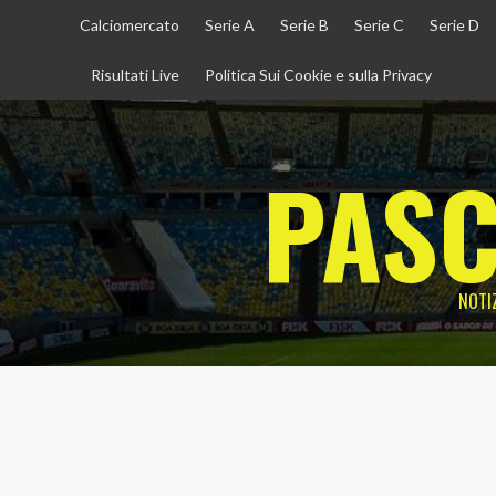
Vai
Calciomercato
Serie A
Serie B
Serie C
Serie D
al
contenuto
Risultati Live
Politica Sui Cookie e sulla Privacy
PASC
NOTIZ