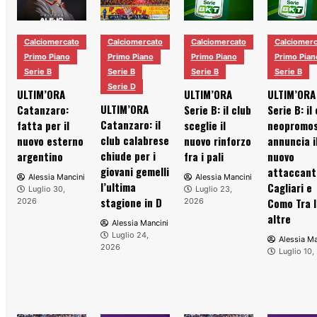
Calciomercato
Calciomercato
Calciomercato
Calciomerc
Primo Piano
Primo Piano
Primo Piano
Primo Pian
Serie B
Serie B
Serie B
Serie B
Serie D
ULTIM’ORA
ULTIM’ORA
ULTIM’ORA
ULTIM’ORA
Catanzaro:
Serie B: il club
Serie B: il
Catanzaro: il
fatta per il
sceglie il
neopromo
club calabrese
nuovo esterno
nuovo rinforzo
annuncia i
chiude per i
argentino
fra i pali
nuovo
giovani gemelli
attaccant
Alessia Mancini
Alessia Mancini
l’ultima
Cagliari e
Luglio 30,
Luglio 23,
stagione in D
Como Tra l
2026
2026
altre
Alessia Mancini
Luglio 24,
Alessia Ma
2026
Luglio 10,