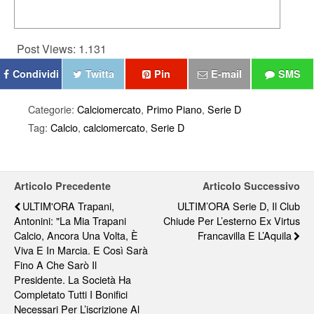
Post Views:
1.131
Condividi
Twitta
Pin
E-mail
SMS
Categorie:
Calciomercato
,
Primo Piano
,
Serie D
Tag:
Calcio
,
calciomercato
,
Serie D
Articolo Precedente
Articolo Successivo
ULTIM'ORA Trapani,
ULTIM’ORA Serie D, Il Club
Antonini: "La Mia Trapani
Chiude Per L’esterno Ex Virtus
Calcio, Ancora Una Volta, È
Francavilla E L’Aquila
Viva E In Marcia. E Così Sarà
Fino A Che Sarò Il
Presidente. ​La Società Ha
Completato Tutti I Bonifici
Necessari Per L’iscrizione Al