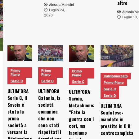
altre
Alessia Mancini
Luglio 24,
Alessia Ma
2026
Luglio 10,
Primo
Primo
Primo
Piano
Piano
Piano
Calciomercato
Serie C
Serie C
Serie C
Primo Piano
Serie C
ULTIM’ORA
ULTIM’ORA
ULTIM’ORA
Serie D
Serie C, il
Catania, la
Savoia,
Savoia è
società
Matachione:
ULTIM’ORA
stata la
comunica
“Fate la
Scafatese:
prima
che non
guerra con i
mandato in
società a
sono stati
cori, ma
prestito in D il
versare la
rispettati i
lasciamo
centrocampista
fideiussione
termini per