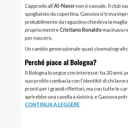
L’approdo all’
Al-Nassr
non è casuale. Il club sa
spogliatoio da copertina. Gassova si trova imp
probabilmente da ragazzino chiedeva la maglia n
proprio mentre
Cristiano Ronaldo
macinava r
per nascere.
Un cambio generazionale quasi cinematografic
Perché piace al Bologna?
Il Bologna lo segue con interesse: ha 20 anni, p
suo profilo combacia con l’identikit di chi lavor
pronti per i grandi riflettori, ma con tutte le 
aprirebbe una casella a sinistra, e Gassova pot
CONTINUA A LEGGERE