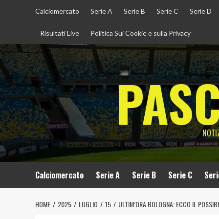
Vai
Calciomercato
Serie A
Serie B
Serie C
Serie D
al
contenuto
Risultati Live
Politica Sui Cookie e sulla Privacy
PASC
NOTIZ
Calciomercato
Serie A
Serie B
Serie C
Seri
HOME
2025
LUGLIO
15
ULTIM’ORA BOLOGNA: ECCO IL POSSIBI