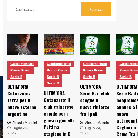
Ricerca
per:
Calciomercato
Calciomercato
Calciomercato
Calciomerc
Primo Piano
Primo Piano
Primo Piano
Primo Pian
Serie B
Serie B
Serie B
Serie B
Serie D
ULTIM’ORA
ULTIM’ORA
ULTIM’ORA
ULTIM’ORA
Catanzaro:
Serie B: il club
Serie B: il
Catanzaro: il
fatta per il
sceglie il
neopromo
club calabrese
nuovo esterno
nuovo rinforzo
annuncia i
chiude per i
argentino
fra i pali
nuovo
giovani gemelli
attaccant
Alessia Mancini
Alessia Mancini
l’ultima
Cagliari e
Luglio 30,
Luglio 23,
stagione in D
Como Tra l
2026
2026