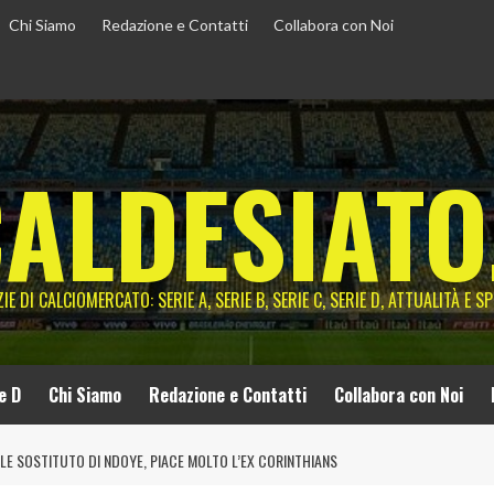
Chi Siamo
Redazione e Contatti
Collabora con Noi
ALDESIATO
IE DI CALCIOMERCATO: SERIE A, SERIE B, SERIE C, SERIE D, ATTUALITÀ E S
e D
Chi Siamo
Redazione e Contatti
Collabora con Noi
LE SOSTITUTO DI NDOYE, PIACE MOLTO L’EX CORINTHIANS