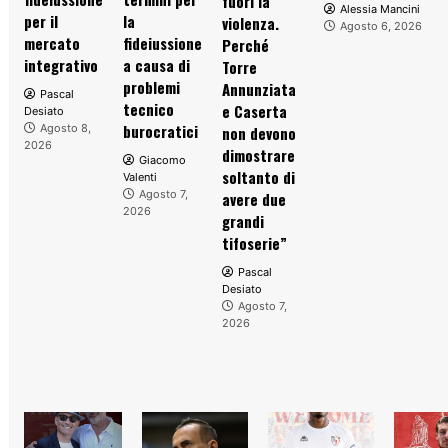
fuori la
Alessia Mancini
per il
la
violenza.
Agosto 6, 2026
mercato
fideiussione
Perché
integrativo
a causa di
Torre
problemi
Annunziata
Pascal
tecnico
e Caserta
Desiato
burocratici
Agosto 8,
non devono
2026
dimostrare
Giacomo
soltanto di
Valenti
Agosto 7,
avere due
2026
grandi
tifoserie”
Pascal
Desiato
Agosto 7,
2026