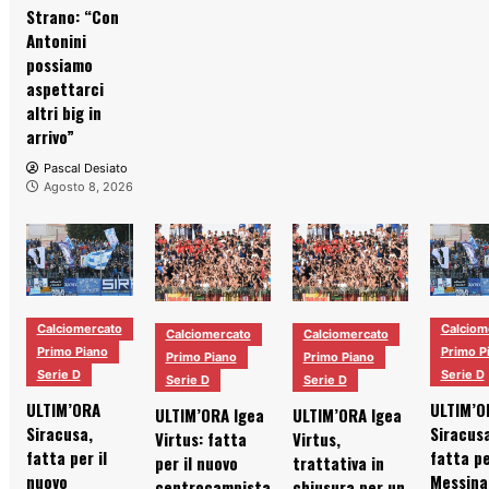
Strano: “Con
Antonini
possiamo
aspettarci
altri big in
arrivo”
Pascal Desiato
Agosto 8, 2026
Calciomercato
Calciom
Calciomercato
Calciomercato
Primo Piano
Primo P
Primo Piano
Primo Piano
Serie D
Serie D
Serie D
Serie D
ULTIM’ORA
ULTIM’O
ULTIM’ORA Igea
ULTIM’ORA Igea
Siracusa,
Siracusa
Virtus: fatta
Virtus,
fatta per il
fatta pe
per il nuovo
trattativa in
nuovo
Messina
centrocampista
chiusura per un