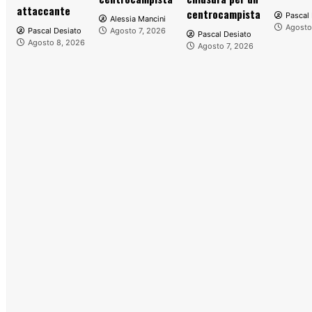
attaccante
centrocampista
Pascal 
Alessia Mancini
Agosto
Pascal Desiato
Agosto 7, 2026
Pascal Desiato
Agosto 8, 2026
Agosto 7, 2026