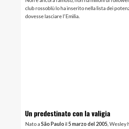
Non è ancora famoso, non ha milioni di follower,
club rossoblù lo ha inserito nella lista dei potenz
dovesse lasciare l’Emilia.
Un predestinato con la valigia
Nato a
São Paulo
il
5 marzo del 2005
, Wesley h