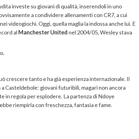
udita investe su giovani di qualità, inserendoli in uno
rovvisamente a condividere allenamenti con CR7, a cui
ei videogiochi. Oggi, quella maglia la indossa anche lui. E
ecord al
Manchester United
nel 2004/05, Wesley stava
o.
uò crescere tanto e ha già esperienza internazionale. Il
a a Casteldebole: giovani futuribili, magari non ancora
carte in regola per esplodere. La partenza di Ndoye
rebbe riempirla con freschezza, fantasia e fame.