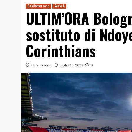
Calciomercato
Serie A
ULTIM’ORA Bologna
sostituto di Ndoye
Corinthians
Stefano Sorce
Luglio 15, 2025
0