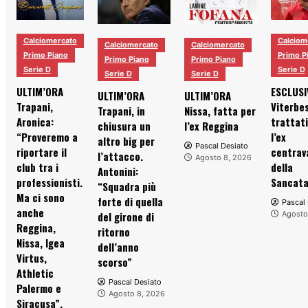
Calciomercato
Calciom
Calciomercato
Calciomercato
Primo Piano
Primo P
Primo Piano
Primo Piano
Serie D
Serie D
Serie D
Serie D
ULTIM’ORA
ESCLUSI
ULTIM’ORA
ULTIM’ORA
Trapani,
Viterbes
Trapani, in
Nissa, fatta per
Aronica:
trattati
chiusura un
l’ex Reggina
“Proveremo a
l’ex
altro big per
Pascal Desiato
riportare il
centrav
l’attacco.
Agosto 8, 2026
club tra i
della
Antonini:
professionisti.
Sancata
“Squadra più
Ma ci sono
forte di quella
Pascal 
anche
del girone di
Agosto
Reggina,
ritorno
Nissa, Igea
dell’anno
Virtus,
scorso”
Athletic
Pascal Desiato
Palermo e
Agosto 8, 2026
Siracusa”.