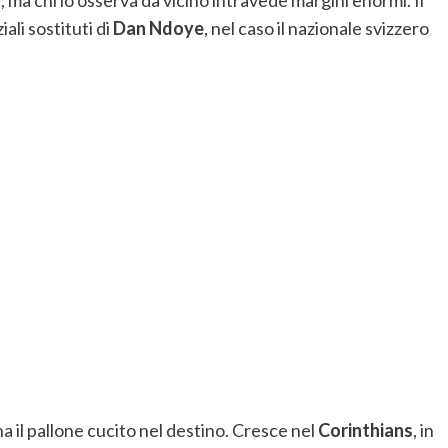
 ma chi lo osserva da vicino intravede margini enormi. Il
iali sostituti di
Dan Ndoye
, nel caso il nazionale svizzero
a il pallone cucito nel destino. Cresce nel
Corinthians
, in