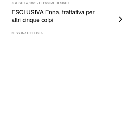
AGOSTO 4, 2026 • DI PASCAL DESIATO
ESCLUSIVA Enna, trattativa per
altri cinque colpi
NESSUNA RISPOSTA
AGOSTO 4, 2026 • DI ALESSIA MANCINI
ULTIM’ORA Canosa:
completato il reparto dei portieri
con il nuovo giovane acquisto
NESSUNA RISPOSTA
AGOSTO 4, 2026 • DI ALESSIA MANCINI
Pistoiese: riconfermato per la
terza stagione l’esperto
centrocampista