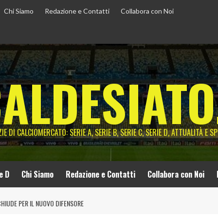
Chi Siamo
Redazione e Contatti
Collabora con Noi
ALDESIATO
IE DI CALCIOMERCATO: SERIE A, SERIE B, SERIE C, SERIE D, ATTUALITÀ E S
e D
Chi Siamo
Redazione e Contatti
Collabora con Noi
 CHIUDE PER IL NUOVO DIFENSORE