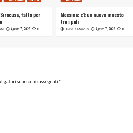
Siracusa, fatta per
Messina: c’è un nuovo innesto
na
tra i pali
Agosto 7, 2026
Agosto 7, 2026
ato
0
Alessia Mancini
0
ligatori sono contrassegnati
*