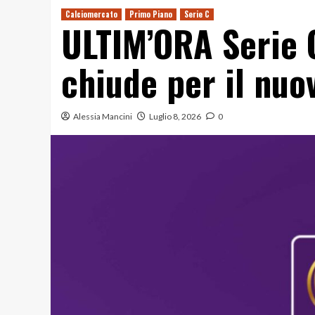
Calciomercato
Primo Piano
Serie C
ULTIM’ORA Serie C
chiude per il nuo
Alessia Mancini
Luglio 8, 2026
0