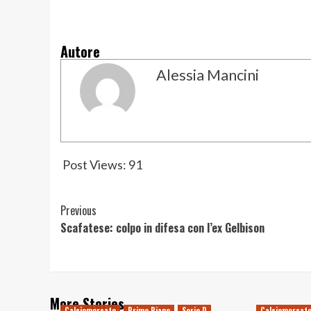
Autore
Alessia Mancini
Post Views:
91
Post
Previous
Scafatese: colpo in difesa con l’ex Gelbison
Navigation
More Stories
Calciomercato
Primo Piano
Serie D
Calciomercat