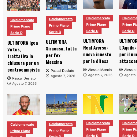
Calciomercato
Calciome
Calciomercato
Calciomercato
Primo Piano
Primo Pi
Primo Piano
Primo Piano
Serie D
Serie D
Serie D
Serie D
ULTIM’ORA
ULTIM’O
ULTIM’ORA
ULTIM’ORA Igea
Real Aversa:
L’Aquila:
Siracusa, fatta
Virtus,
nuovo innesto
per il nu
per l’ex
trattativa in
per la difesa
attacca
Messina
chiusura per un
centrocampista
Alessia Mancini
Alessia
Pascal Desiato
Agosto 7, 2026
Agosto 
Agosto 7, 2026
Pascal Desiato
Agosto 7, 2026
Calciomercato
Calciome
Calciomercato
Calciomercato
Primo Piano
Primo Pi
Primo Piano
Primo Piano
Serie D
Serie D
Serie D