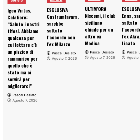
Serie D
ULTIM’ORA
ESCLUSI
ESCLUSIVA
Igea Virtus,
Niscemi, il club
Enna, sa
Castrumfavara,
Calafiore:
siciliano
saltato
sarebbe
“Saluto i nostri
chiude per un
l’accord
saltato
tifosi. Abbiamo
altro ex
l’ex Akra
l’accordo con
qualcosa per
Modica
Licata
l’ex Milazzo
cui lottare c’è
un pizzico di
Pascal Desiato
Pascal 
Pascal Desiato
rammarico per
Agosto 7, 2026
Agosto 
Agosto 7, 2026
quello che è
stato ma ci
servirà per
migliorarci”
Pascal Desiato
Agosto 7, 2026