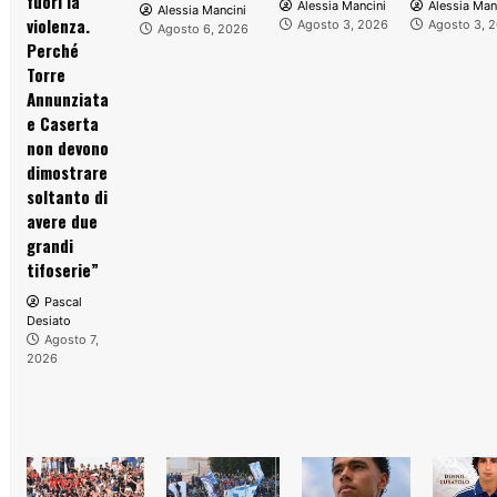
fuori la
Alessia Mancini
Alessia Man
Alessia Mancini
violenza.
Agosto 3, 2026
Agosto 3, 
Agosto 6, 2026
Perché
Torre
Annunziata
e Caserta
non devono
dimostrare
soltanto di
avere due
grandi
tifoserie”
Pascal
Desiato
Agosto 7,
2026