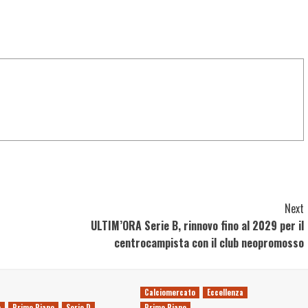
Next
ULTIM’ORA Serie B, rinnovo fino al 2029 per il
centrocampista con il club neopromosso
Calciomercato
Eccellenza
o
Primo Piano
Serie D
Primo Piano