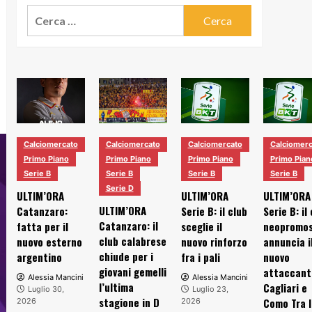
Ricerca
per:
Calciomercato
Calciomercato
Calciomercato
Calciomerc
Primo Piano
Primo Piano
Primo Piano
Primo Pian
Serie B
Serie B
Serie B
Serie B
Serie D
ULTIM’ORA
ULTIM’ORA
ULTIM’ORA
ULTIM’ORA
Catanzaro:
Serie B: il club
Serie B: il
Catanzaro: il
fatta per il
sceglie il
neopromo
club calabrese
nuovo esterno
nuovo rinforzo
annuncia i
chiude per i
argentino
fra i pali
nuovo
giovani gemelli
attaccant
Alessia Mancini
Alessia Mancini
l’ultima
Cagliari e
Luglio 30,
Luglio 23,
stagione in D
Como Tra l
2026
2026