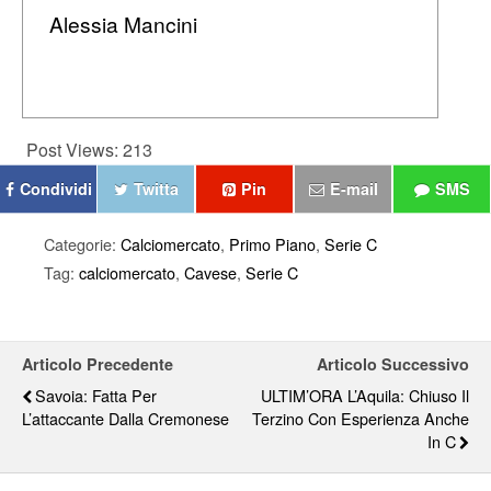
Alessia Mancini
Post Views:
213
Condividi
Twitta
Pin
E-mail
SMS
Categorie:
Calciomercato
,
Primo Piano
,
Serie C
Tag:
calciomercato
,
Cavese
,
Serie C
Articolo Precedente
Articolo Successivo
Savoia: Fatta Per
ULTIM’ORA L’Aquila: Chiuso Il
L’attaccante Dalla Cremonese
Terzino Con Esperienza Anche
In C