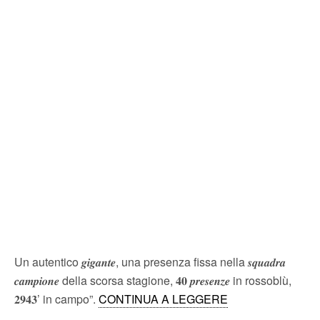
Un autentico 𝒈𝒊𝒈𝒂𝒏𝒕𝒆, una presenza fissa nella 𝒔𝒒𝒖𝒂𝒅𝒓𝒂
𝒄𝒂𝒎𝒑𝒊𝒐𝒏𝒆 della scorsa stagione, 𝟒𝟎 𝒑𝒓𝒆𝒔𝒆𝒏𝒛𝒆 in rossoblù,
𝟐𝟗𝟒𝟑’ in campo”.
CONTINUA A LEGGERE