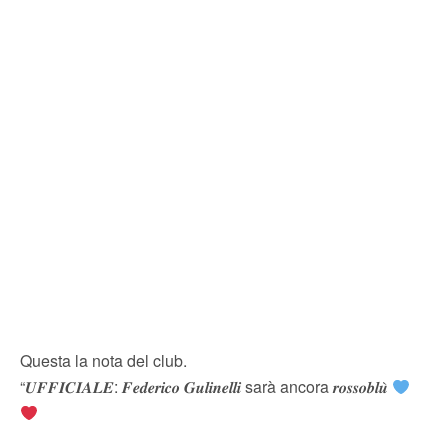
Questa la nota del club.
“𝑼𝑭𝑭𝑰𝑪𝑰𝑨𝑳𝑬: 𝑭𝒆𝒅𝒆𝒓𝒊𝒄𝒐 𝑮𝒖𝒍𝒊𝒏𝒆𝒍𝒍𝒊 sarà ancora 𝒓𝒐𝒔𝒔𝒐𝒃𝒍𝒖̀