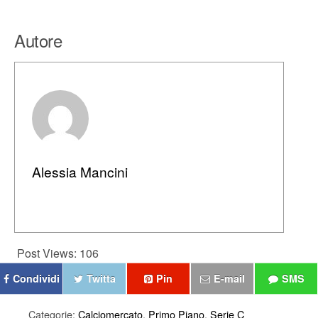
Autore
Alessia Mancini
Post Views:
106
Condividi
Twitta
Pin
E-mail
SMS
Categorie:
Calciomercato
,
Primo Piano
,
Serie C