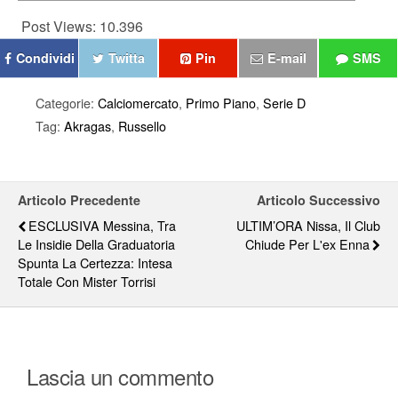
Post Views:
10.396
Condividi
Twitta
Pin
E-mail
SMS
Categorie:
Calciomercato
,
Primo Piano
,
Serie D
Tag:
Akragas
,
Russello
Articolo Precedente
Articolo Successivo
ESCLUSIVA Messina, Tra
ULTIM’ORA Nissa, Il Club
Le Insidie Della Graduatoria
Chiude Per L'ex Enna
Spunta La Certezza: Intesa
Totale Con Mister Torrisi
Lascia un commento