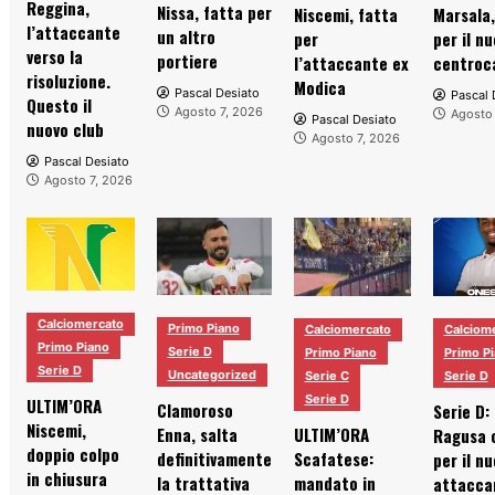
Reggina,
Nissa, fatta per
Niscemi, fatta
Marsala,
l’attaccante
un altro
per
per il n
verso la
portiere
l’attaccante ex
centroc
risoluzione.
Modica
Pascal Desiato
Pascal 
Questo il
Agosto 7, 2026
Agosto 
Pascal Desiato
nuovo club
Agosto 7, 2026
Pascal Desiato
Agosto 7, 2026
Calciomercato
Primo Piano
Calciomercato
Calciom
Primo Piano
Serie D
Primo Piano
Primo P
Serie D
Uncategorized
Serie C
Serie D
Serie D
ULTIM’ORA
Clamoroso
Serie D: 
Niscemi,
Enna, salta
ULTIM’ORA
Ragusa 
doppio colpo
definitivamente
Scafatese:
per il n
in chiusura
la trattativa
mandato in
attacca