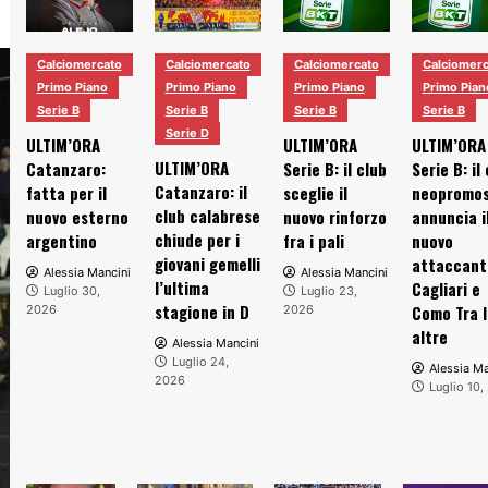
Calciomercato
Calciomercato
Calciomercato
Calciomerc
Primo Piano
Primo Piano
Primo Piano
Primo Pian
Serie B
Serie B
Serie B
Serie B
Serie D
ULTIM’ORA
ULTIM’ORA
ULTIM’ORA
ULTIM’ORA
Catanzaro:
Serie B: il club
Serie B: il
Catanzaro: il
fatta per il
sceglie il
neopromo
club calabrese
nuovo esterno
nuovo rinforzo
annuncia i
chiude per i
argentino
fra i pali
nuovo
giovani gemelli
attaccant
Alessia Mancini
Alessia Mancini
l’ultima
Cagliari e
Luglio 30,
Luglio 23,
stagione in D
Como Tra l
2026
2026
altre
Alessia Mancini
Luglio 24,
Alessia Ma
2026
Luglio 10,