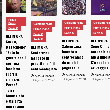
Primo
Calciomercato
Calciomerca
Piano
Calciomercato
Primo Piano
Primo Piano
Serie C
Primo Piano
Serie C
Serie C
Serie C
ULTIM’ORA
Serie D
ULTIM’ORA
ULTIM’ORA
Savoia,
Salernitana:
Serie C: il c
Matachione:
ULTIM’ORA
innesto a
annuncia d
“Fate la
Scafatese:
centrocampo
nuovi innest
guerra con i
mandato in
da un club
C’è anche u
cori, ma
prestito in D il
pugliese in D
ex Reggina
lasciamo
centrocampista
fuori la
Alessia Mancini
Alessia Man
Alessia Mancini
violenza.
Agosto 3, 2026
Agosto 3, 
Agosto 6, 2026
Perché
Torre
Annunziata
e Caserta
non devono