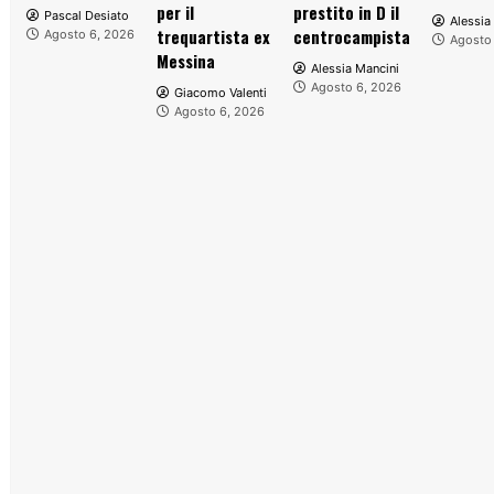
per il
prestito in D il
Pascal Desiato
Alessia
trequartista ex
centrocampista
Agosto 6, 2026
Agosto
Messina
Alessia Mancini
Agosto 6, 2026
Giacomo Valenti
Agosto 6, 2026