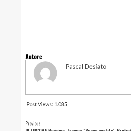
Autore
Pascal Desiato
Post Views:
1.085
Post
Previous
ULTIM’ORA Reggina, Trocini: “Buona partita”. Pratic