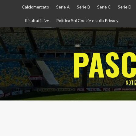
Vai
Calciomercato
Serie A
Serie B
Serie C
Serie D
al
contenuto
Risultati Live
Politica Sui Cookie e sulla Privacy
PASC
NOTIZ