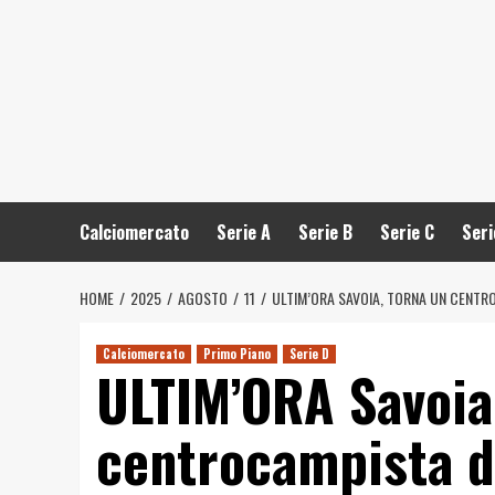
Calciomercato
Serie A
Serie B
Serie C
Seri
HOME
2025
AGOSTO
11
ULTIM’ORA SAVOIA, TORNA UN CENTR
Calciomercato
Primo Piano
Serie D
ULTIM’ORA Savoia
centrocampista d