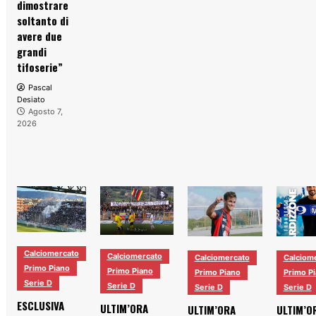
dimostrare
soltanto di
avere due
grandi
tifoserie”
Pascal
Desiato
Agosto 7,
2026
Calciomercato
Calciomercato
Calciomercato
Calciom
Primo Piano
Primo Piano
Primo Piano
Primo P
Serie D
Serie D
Serie D
Serie D
ESCLUSIVA
ULTIM’ORA
ULTIM’ORA
ULTIM’O