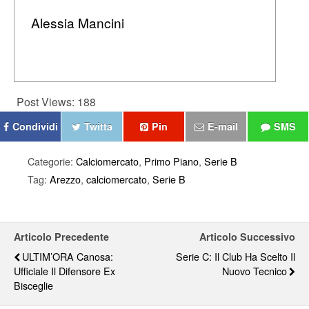
Alessia Mancini
Post Views:
188
Condividi
Twitta
Pin
E-mail
SMS
Categorie:
Calciomercato
,
Primo Piano
,
Serie B
Tag:
Arezzo
,
calciomercato
,
Serie B
Articolo Precedente
Articolo Successivo
ULTIM’ORA Canosa:
Serie C: Il Club Ha Scelto Il
Ufficiale Il Difensore Ex
Nuovo Tecnico
Bisceglie