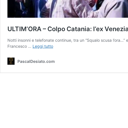
ULTIM’ORA – Colpo Catania: l’ex Venezia
Notti insonni e telefonate continue, tra un “Squalo scusa l’ora…” e r
ULTIM’ORA
Francesco …
Leggi tutto
–
Colpo
PascalDesiato.com
Catania:
l’ex
Venezia
pronto
a
firmare