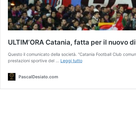
ULTIM’ORA Catania, fatta per il nuovo dif
Questo il comunicato della società. “Catania Football Club comunic
ULTIM’ORA
prestazioni sportive del …
Leggi tutto
Catania,
fatta
PascalDesiato.com
per
il
nuovo
difensore.
I
dettagli